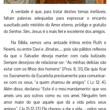
A verdade é que, para tratar destes temas inefáveis,
faltam palavras adequadas para expressar o encanto
suscitado pelo mistério do Amor eterno, pródigo e gratuito
do Senhor. Sim, Jesus é o mais fiel e excelente dos amigos.
Na Bíblia, vemos uma amizade íntima entre Ruth e
Noemi, ou entre Davi e Jônatas… pois são pálidos reflexos
da que o Salvador deseja manter com cada batizado.
Sempre desejoso de relacionar-se: “As minhas delícias são
estar com os filhos dos homens” (Prov. 8, 31), Ele quis ficar
no Sacramento da Eucaristia precisamente para comunicar-
se com os seus, “a quem chamou de amigos” ( Lc 12, 4).
Além disso, declarou: “Este é o meu mandamento: que vos
ameis uns aos outros como eu vos amei. Ninguém tem
amor maior do que aquele que dá a vida pelos seus
amigos”. (Jo 15,12-13) Ele chegou a dar a vida… pelos seus