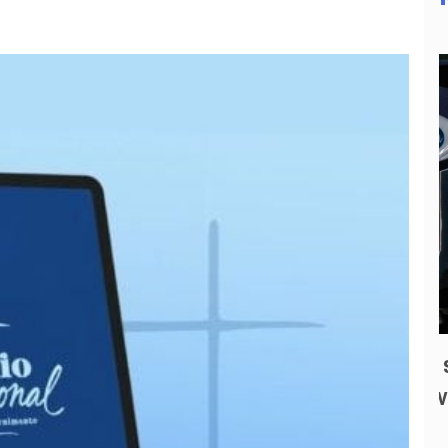
a três
Cristo Redentor ganha selo especial
em contagem regressiva para os 100
anos
3