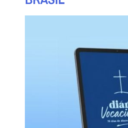
Arquidiocese de São Paulo ganh
novas Paróquias
28 / JUL