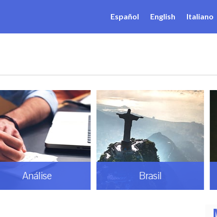
Español
English
Italiano
ise
Brasil
Do