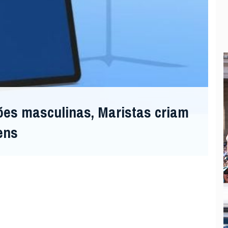
31 / JUL
ões masculinas, Maristas criam
ens