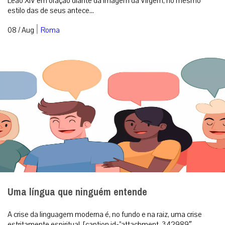
Leão XIV em oração diante da imagem da Virgem, no mesmo
estilo das de seus antece...
|
08 / Aug
Roma
Uma língua que ninguém entende
A crise da linguagem moderna é, no fundo e na raiz, uma crise
estritamente espiritual. [caption id=”attachment_342989″