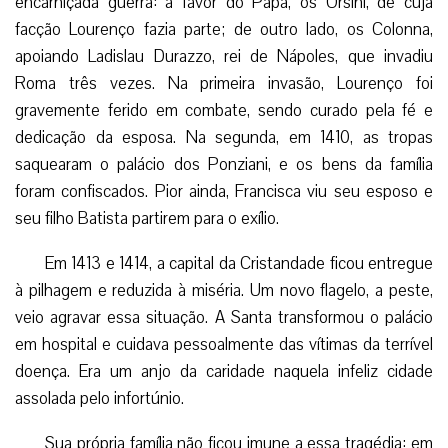
encarniçada guerra: a favor do Papa, os Orsini, de cuja
facção Lourenço fazia parte; de outro lado, os Colonna,
apoiando Ladislau Durazzo, rei de Nápoles, que invadiu
Roma três vezes. Na primeira invasão, Lourenço foi
gravemente ferido em combate, sendo curado pela fé e
dedicação da esposa. Na segunda, em 1410, as tropas
saquearam o palácio dos Ponziani, e os bens da família
foram confiscados. Pior ainda, Francisca viu seu esposo e
seu filho Batista partirem para o exílio.
Em 1413 e 1414, a capital da Cristandade ficou entregue
à pilhagem e reduzida à miséria. Um novo flagelo, a peste,
veio agravar essa situação. A Santa transformou o palácio
em hospital e cuidava pessoalmente das vítimas da terrível
doença. Era um anjo da caridade naquela infeliz cidade
assolada pelo infortúnio.
Sua própria família não ficou imune a essa tragédia: em