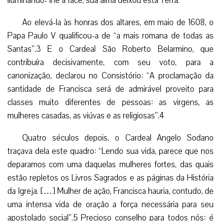
iluminando- lhe a face, sua alma deixou esta Terra.
Ao elevá-la às honras dos altares, em maio de 1608, o
Papa Paulo V qualificou-a de “a mais romana de todas as
Santas”.3 E o Cardeal São Roberto Belarmino, que
contribuíra decisivamente, com seu voto, para a
canonização, declarou no Consistório: “A proclamação da
santidade de Francisca será de admirável proveito para
classes muito diferentes de pessoas: as virgens, as
mulheres casadas, as viúvas e as religiosas”.4
Quatro séculos depois, o Cardeal Angelo Sodano
traçava dela este quadro: “Lendo sua vida, parece que nos
deparamos com uma daquelas mulheres fortes, das quais
estão repletos os Livros Sagrados e as páginas da História
da Igreja. […] Mulher de ação, Francisca hauria, contudo, de
uma intensa vida de oração a força necessária para seu
apostolado social”.5 Precioso conselho para todos nós: é