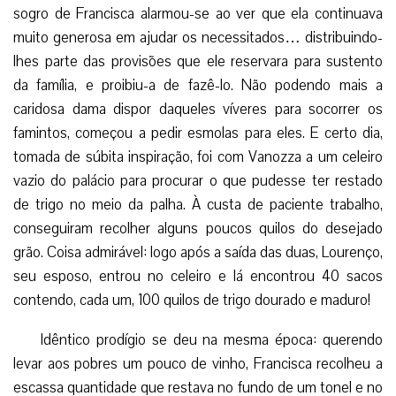
sogro de Francisca alarmou-se ao ver que ela continuava
muito generosa em ajudar os necessitados… distribuindo-
lhes parte das provisões que ele reservara para sustento
da família, e proibiu-a de fazê-lo. Não podendo mais a
caridosa dama dispor daqueles víveres para socorrer os
famintos, começou a pedir esmolas para eles. E certo dia,
tomada de súbita inspiração, foi com Vanozza a um celeiro
vazio do palácio para procurar o que pudesse ter restado
de trigo no meio da palha. À custa de paciente trabalho,
conseguiram recolher alguns poucos quilos do desejado
grão. Coisa admirável: logo após a saída das duas, Lourenço,
seu esposo, entrou no celeiro e lá encontrou 40 sacos
contendo, cada um, 100 quilos de trigo dourado e maduro!
Idêntico prodígio se deu na mesma época: querendo
levar aos pobres um pouco de vinho, Francisca recolheu a
escassa quantidade que restava no fundo de um tonel e no