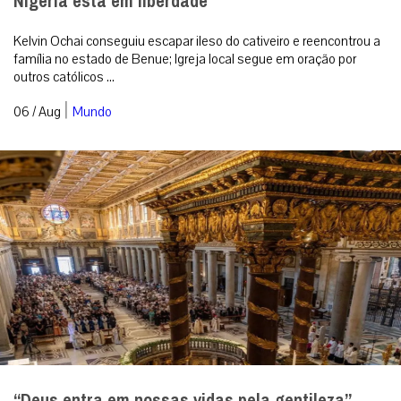
Nigéria está em liberdade
Kelvin Ochai conseguiu escapar ileso do cativeiro e reencontrou a
família no estado de Benue; Igreja local segue em oração por
outros católicos ...
|
06 / Aug
Mundo
“Deus entra em nossas vidas pela gentileza”,