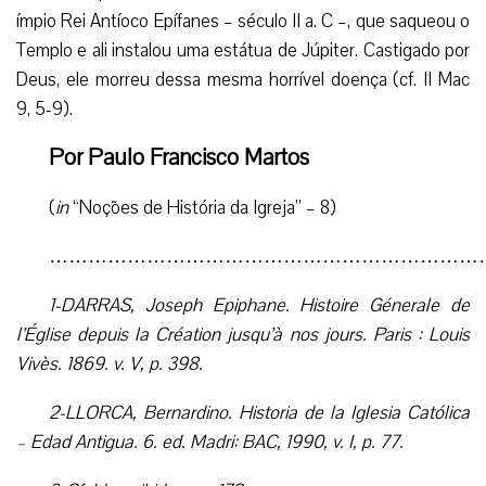
ímpio Rei Antíoco Epífanes – século II a. C –, que saqueou o
Templo e ali instalou uma estátua de Júpiter. Castigado por
Deus, ele morreu dessa mesma horrível doença (cf. II Mac
9, 5-9).
Por Paulo Francisco Martos
(
in
“Noções de História da Igreja” – 8)
…………………………………………………………
1-DARRAS, Joseph Epiphane. Histoire Génerale de
l’Église depuis la Création jusqu’à nos jours. Paris : Louis
Vivès. 1869. v. V, p. 398.
2-LLORCA, Bernardino. Historia de la Iglesia Católica
– Edad Antigua. 6. ed. Madri: BAC, 1990, v. I, p. 77.