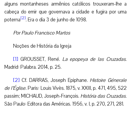
alguns montanheses armênios católicos trouxeram-lhe a
cabeça do emir que governava a cidade e fugira por uma
[2]
poterna
. Era o dia 3 de junho de 1098.
Por Paulo Francisco Martos
Noções de História da Igreja
[1]
GROUSSET, René.
La epopeya de las Cruzadas
.
Madrid: Palabra. 2014, p. 25.
[2]
Cf. DARRAS, Joseph Epiphane.
Histoire Génerale
de l’Église.
Paris: Louis Vivès. 1875, v. XXIII, p. 471, 495, 522
passim; MICHAUD, Joseph-François.
História das Cruzadas
.
São Paulo: Editora das Américas. 1956, v. I, p. 270, 271, 281.