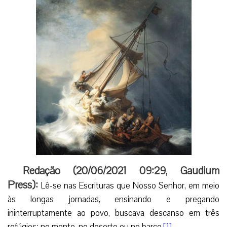
Redação (
20/06/2021 09:29
,
Gaudium
Press
):
Lê-se nas Escrituras que Nosso Senhor, em meio
às longas jornadas, ensinando e pregando
ininterruptamente ao povo, buscava descanso em três
refúgios: no monte, no deserto ou no barco.
[1]