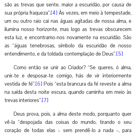
são as trevas que sente, maior a escuridão, por causa de
sua própria fraqueza”.
[4]
Às vezes, em meio à tempestade,
um ou outro raio cai nas águas agitadas de nossa alma, e
ilumina nosso horizonte, mas logo as trevas obscurecem
esta luz, e encontramo-nos novamente na escuridão. São
as “águas tenebrosas, símbolo da escuridão de nosso
entendimento, e da toldada contemplação de Deus”.
[5]
Como então se unir ao Criador? “Se queres, ó alma,
unir-te e desposar-te comigo, hás de vir interiormente
vestida de fé”.
[6]
Pois “esta brancura da fé reveste a alma
na saída desta noite escura, quando caminha em meio às
trevas interiores”.
[7]
Deus prova, pois, a alma deste modo, porquanto quer
vê-la “despojada das coisas do mundo, tirando o seu
coração de todas elas – sem prendê-lo a nada –, para