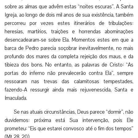
sobre as almas que advêm estas “noites escuras”. A Santa
Igreja, ao longo de dois mil anos de sua existência, também
percorreu por vezes estes itinerários de tribulações:
heresias, martírios, traições e horrendas abominações
desencadearam-se sobre Ela. Momentos estes em que a
barca de Pedro parecia soçobrar inevitavelmente, no mais
profundo dos mares da completa rejeição dos maus, e da
tibieza dos bons. No entanto, as palavras de Cristo: “As
portas do inferno não prevalecerão contra Ela”, sempre
ressoaram nas trevas das calamitosas tempestades,
fazendo-A ressurgir ainda mais rejuvenescida, Santa e
Imaculada.
Se nas atuais circunstâncias, Deus parece “dormir”, não
duvidemos: próxima está Sua intervenção, pois Ele
prometeu: “Eis que estarei convosco até o fim dos tempos”
(Mt 28, 20).