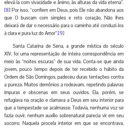
elevá-la com vivacidade e ânimo, às alturas da vida eterna”.
[8]
Por isso, “confiem em Deus, pois Ele não abandona aos
que O buscam com simples e reto coração. Não lhes
deixará de dar o necessário para o caminho até conduzi-los
à clara e pura luz do Amor”.
[9]
Santa Catarina de Sena, a grande mística do século
XIV, foi uma representação de inteira correspondência em
meio às “noites escuras” de sua vida. Conta-se que ainda
jovem, pouco tempo depois de ter recebido o hábito da
Ordem de São Domingos, padeceu duras tentações contra
a pureza. Muitos demônios a rodeavam, repetindo palavras
impuras e obscenas em seus ouvidos. Ela, porém, se
refugiava na oração e clamava a Deus em seu interior para
que a tempestade se acalmasse. Todavia, nenhuma voz se
fazia ouvir, nenhum auxílio sobrenatural parecia vir em seu
socorro. Naquela procela interior em que se encontrava,