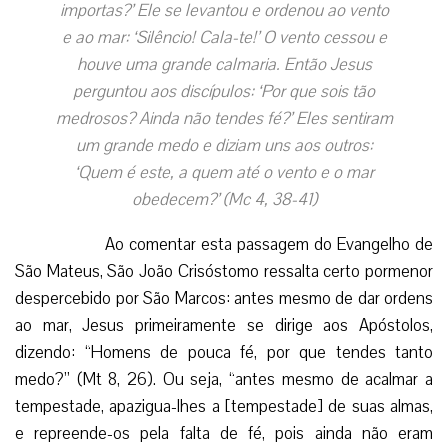
importas?’ Ele se levantou e ordenou ao vento
e ao mar: ‘Silêncio! Cala-te!’ O vento cessou e
houve uma grande calmaria. Então Jesus
perguntou aos discípulos: ‘Por que sois tão
medrosos? Ainda não tendes fé?’ Eles sentiram
um grande medo e diziam uns aos outros:
‘Quem é este, a quem até o vento e o mar
obedecem?’ (Mc 4, 38-41)
Ao comentar esta passagem do Evangelho de
São Mateus, São João Crisóstomo ressalta certo pormenor
despercebido por São Marcos: antes mesmo de dar ordens
ao mar, Jesus primeiramente se dirige aos Apóstolos,
dizendo: “Homens de pouca fé, por que tendes tanto
medo?” (Mt 8, 26). Ou seja, “antes mesmo de acalmar a
tempestade, apazigua-lhes a [tempestade] de suas almas,
e repreende-os pela falta de fé, pois ainda não eram