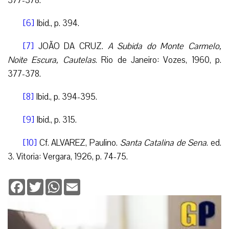
377-378.
[6]
Ibid., p. 394.
[7]
JOÃO DA CRUZ.
A Subida do Monte Carmelo,
Noite Escura, Cautelas
. Rio de Janeiro: Vozes, 1960, p.
377-378.
[8]
Ibid., p. 394-395.
[9]
Ibid., p. 315.
[10]
Cf. ALVAREZ, Paulino.
Santa Catalina de Sena
. ed.
3. Vitoria: Vergara, 1926, p. 74-75.
Facebook
Twitter
WhatsApp
Email