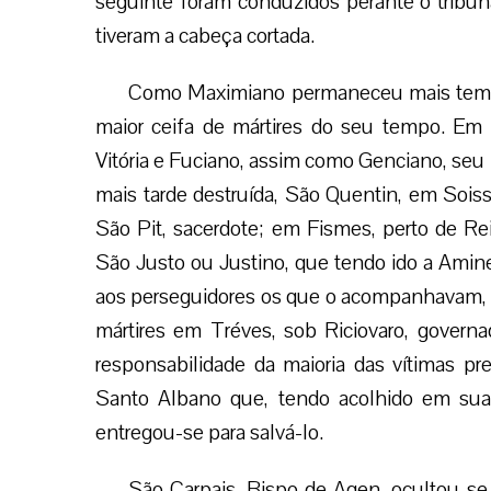
seguinte foram conduzidos perante o tribuna
tiveram a cabeça cortada.
Como Maximiano permaneceu mais temp
maior ceifa de mártires do seu tempo. Em
Vitória e Fuciano, assim como Genciano, seu
mais tarde destruída, São Quentin, em Sois
São Pit, sacerdote; em Fismes, perto de Re
São Justo ou Justino, que tendo ido a Amine
aos perseguidores os que o acompanhavam, te
mártires em Tréves, sob Riciovaro, gover
responsabilidade da maioria das vítimas pr
Santo Albano que, tendo acolhido em sua 
entregou-se para salvá-lo.
São Carpais, Bispo de Agen, ocultou-se