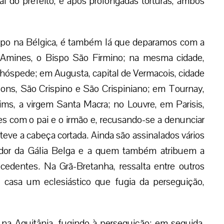
l do prefeito, e após prolongadas torturas, ambos
o na Bélgica, é também lá que deparamos com a
 Amines, o Bispo São Firmino; na mesma cidade,
 hóspede; em Augusta, capital de Vermacois, cidade
sons, São Crispino e São Crispiniano; em Tournay,
ims, a virgem Santa Macra; no Louvre, em Parisis,
s com o pai e o irmão e, recusando-se a denunciar
ve a cabeça cortada. Ainda são assinalados vários
nador da Gália Belga e a quem também atribuem a
ecedentes. Na Grã-Bretanha, ressalta entre outros
casa um eclesiástico que fugia da perseguição,
 na Aquitânia, fugindo à perseguição; em seguida,