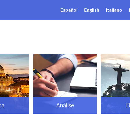
Español
English
Italiano
ma
Análise
B