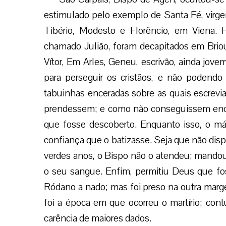
estimulado pelo exemplo de Santa Fé, virgem
Tibério, Modesto e Florêncio, em Viena. F
chamado Julião, foram decapitados em Brio
Vítor, Em Arles, Geneu, escrivão, ainda jove
para perseguir os cristãos, e não podendo d
tabuinhas enceradas sobre as quais escrevia
prendessem; e como não conseguissem enco
que fosse descoberto. Enquanto isso, o már
confiança que o batizasse. Seja que não dis
verdes anos, o Bispo não o atendeu; mandou
o seu sangue. Enfim, permitiu Deus que fos
Ródano a nado; mas foi preso na outra marg
foi a época em que ocorreu o martírio; cont
carência de maiores dados.