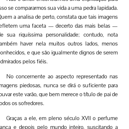
isso se compararmos sua vida a uma pedra lapidada.
Quem a analisa de perto, constata que tais imagens
refletem uma faceta — decerto das mais belas —
de sua riquíssima personalidade; contudo, nota
também haver nela muitos outros lados, menos
conhecidos, e que são igualmente dignos de serem
dmirados pelos fiéis.
No concernente ao aspecto representado nas
imagens piedosas, nunca se dirá o suficiente para
louvar este varão, que bem merece o título de pai de
todos os sofredores.
Graças a ele, em pleno século XVII o perfume
França e depois pelo mundo inteiro, suscitando a