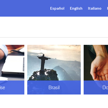
Español
English
Italiano
il
Doação
Espiri