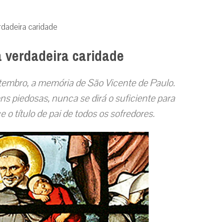
rdadeira caridade
a verdadeira caridade
setembro, a memória de São Vicente de Paulo.
s piedosas, nunca se dirá o suficiente para
 o título de pai de todos os sofredores.