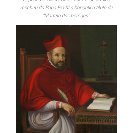
recebeu do Papa Pio XI o honorifico título de
“Martelo dos hereges”.