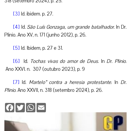
318 (setembro 2024), p. 25.
[3]
Id. ibidem. p. 27.
[4]
Id.
São Luís Gonzaga, um grande batalhador
. In Dr.
Plinio. Ano XV, n. 171 (junho 2012), p. 26.
[5]
Id. Ibidem, p. 27 e 31.
[6]
Id.
Tochas vivas do amor de Deus
. In
Dr. Plinio
.
Ano XXVI. n. 307 (outubro 2023), p. 9
[7]
Id.
Martelo” contra a heresia protestante
. In
Dr.
Plinio
. Ano XXVII, n. 318 (setembro 2024), p. 26.
Facebook
Twitter
WhatsApp
Email