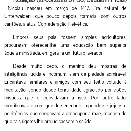
Redação (
21/03/2026 07:50
,
Gaudium Press
)
​​ Nicolau nasceu em março de 1417. Era natural de
Unterwalden, que pouco depois formaria, com outros
cantões, a atual Confederação Helvética.
Embora seus pais fossem simples agricultores,
procuraram oferecer-lhe uma educação bem superior
àquela ministrada, em geral, a um futuro lavrador.
Desde muito cedo, o menino deu mostras de
inteligência lúcida e incomum, além de piedade admirável.
Encantava familiares e amigos com seu feitio voltado à
meditação, sendo desde tenra idade agraciado por visões
místicas que o convidavam a isso. Por outro lado,
mortificava-se com grande seriedade, impondo-se jejuns e
penitências que chegavam a preocupar a mãe, receosa de
que tais rigores lhe prejudicassem a saúde.