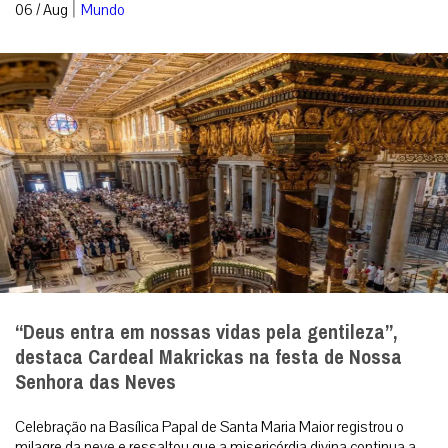
|
06 / Aug
Mundo
“Deus entra em nossas vidas pela gentileza”,
destaca Cardeal Makrickas na festa de Nossa
Senhora das Neves
Celebração na Basílica Papal de Santa Maria Maior registrou o
milagre da neve e ressaltou que a misericórdia divina continua a