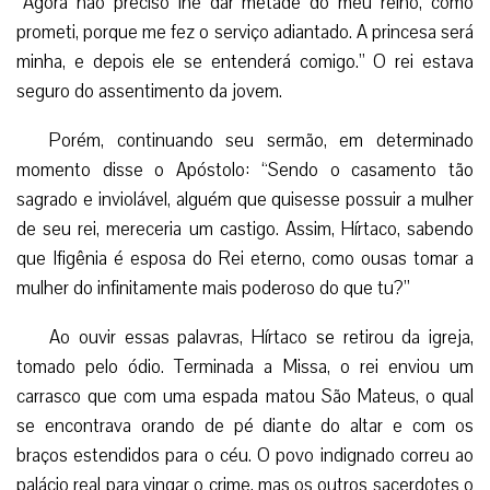
“Agora não preciso lhe dar metade do meu reino, como
prometi, porque me fez o serviço adiantado. A princesa será
minha, e depois ele se entenderá comigo.” O rei estava
seguro do assentimento da jovem.
Porém, continuando seu sermão, em determinado
momento disse o Apóstolo: “Sendo o casamento tão
sagrado e inviolável, alguém que quisesse possuir a mulher
de seu rei, mereceria um castigo. Assim, Hírtaco, sabendo
que Ifigênia é esposa do Rei eterno, como ousas tomar a
mulher do infinitamente mais poderoso do que tu?”
Ao ouvir essas palavras, Hírtaco se retirou da igreja,
tomado pelo ódio. Terminada a Missa, o rei enviou um
carrasco que com uma espada matou São Mateus, o qual
se encontrava orando de pé diante do altar e com os
braços estendidos para o céu. O povo indignado correu ao
palácio real para vingar o crime, mas os outros sacerdotes o