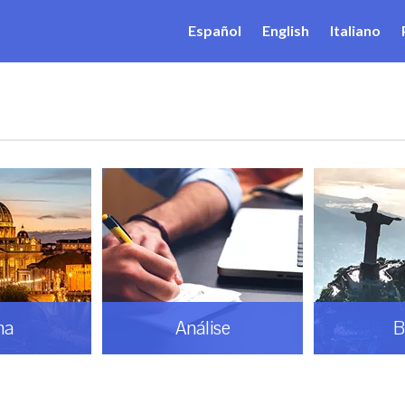
Español
English
Italiano
ma
Análise
B