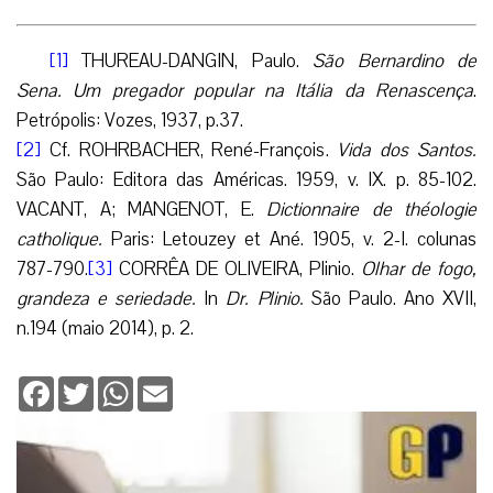
[1]
THUREAU-DANGIN, Paulo.
São Bernardino de
Sena. Um pregador popular na Itália da Renascença
.
Petrópolis: Vozes, 1937, p.37.
[2]
Cf. ROHRBACHER, René-François.
Vida dos Santos.
São Paulo: Editora das Américas. 1959, v. IX. p. 85-102.
VACANT, A; MANGENOT, E.
Dictionnaire de théologie
catholique.
Paris: Letouzey et Ané. 1905, v. 2-I. colunas
787-790.
[3]
CORRÊA DE OLIVEIRA, Plinio.
Olhar de fogo,
grandeza e seriedade.
In
Dr. Plinio.
São Paulo. Ano XVII,
n.194 (maio 2014), p. 2.
Facebook
Twitter
WhatsApp
Email