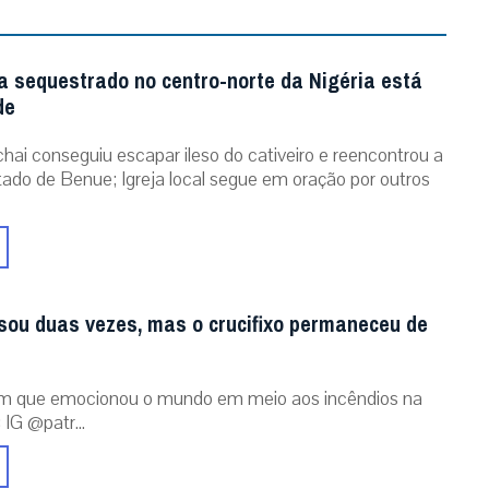
a sequestrado no centro-norte da Nigéria está
de
chai conseguiu escapar ileso do cativeiro e reencontrou a
stado de Benue; Igreja local segue em oração por outros
sou duas vezes, mas o crucifixo permaneceu de
m que emocionou o mundo em meio aos incêndios na
 IG @patr...