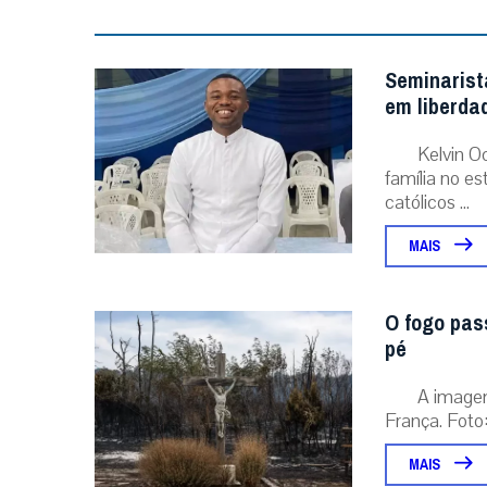
Seminarist
em liberda
Kelvin O
família no e
católicos ...
MAIS
O fogo pas
pé
A image
França. Foto:
MAIS