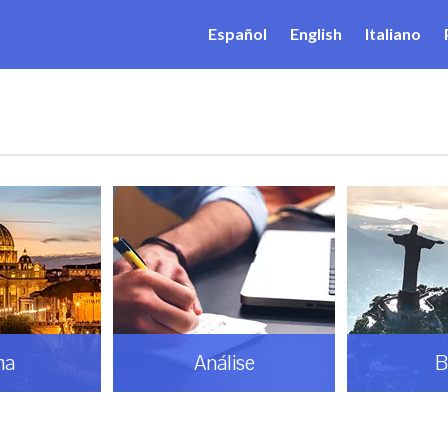
Español
English
Italiano
ma
Análise
B