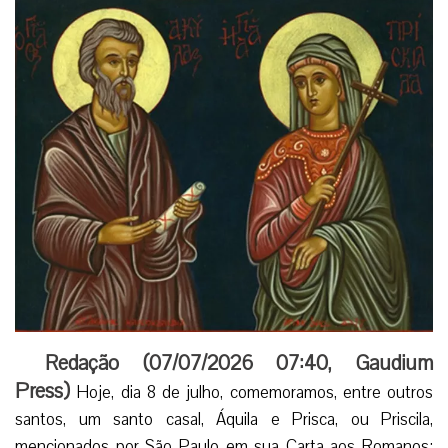
Redação (
07/07/2026 07:40
,
Gaudium
Press
)
Hoje, dia 8 de julho, comemoramos, entre outros
santos, um santo casal, Áquila e Prisca, ou Priscila,
mencionados por São Paulo em sua Carta aos Romanos: