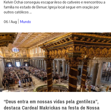
Kelvin Ochai conseguiu escapar ileso do cativeiro e reencontrou a
família no estado de Benue; Igreja local segue em oração por
outros católicos ...
|
06 / Aug
Mundo
“Deus entra em nossas vidas pela gentileza”,
destaca Cardeal Makrickas na festa de Nossa