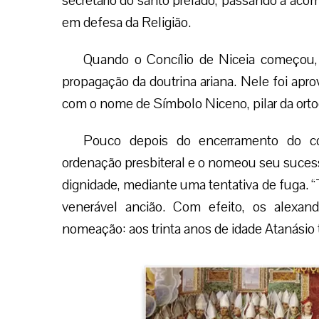
secretário do santo prelado, passando a aco
em defesa da Religião.
Quando o Concílio de Niceia começou, 
propagação da doutrina ariana. Nele foi ap
com o nome de Símbolo Niceno, pilar da orto
Pouco depois do encerramento do con
ordenação presbiteral e o nomeou seu sucesso
dignidade, mediante uma tentativa de fuga. “
venerável ancião. Com efeito, os alexan
nomeação: aos trinta anos de idade Atanásio 