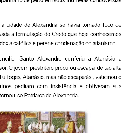
mpanhá-lo de perto em suas inúmeras controvérsias
a cidade de Alexandria se havia tornado foco de
rovada a formulação do Credo que hoje conhecemos
doxia católica e perene condenação do arianismo.
cílio, Santo Alexandre conferiu a Atanásio a
r. O jovem presbítero procurou escapar de tão alta
Tu foges, Atanásio, mas não escaparás”, vaticinou o
drinos pediram com insistência e obtiveram sua
tornou-se Patriarca de Alexandria.