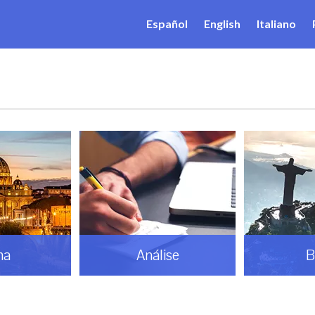
Español
English
Italiano
lise
Brasil
D