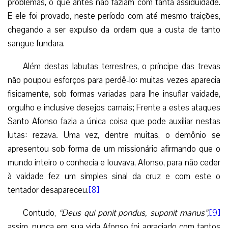
problemas, o que antes não faziam com tanta assiduidade.
E ele foi provado, neste período com até mesmo traições,
chegando a ser expulso da ordem que a custa de tanto
sangue fundara.
Além destas labutas terrestres, o príncipe das trevas
não poupou esforços para perdê-lo: muitas vezes aparecia
fisicamente, sob formas variadas para lhe insuflar vaidade,
orgulho e inclusive desejos carnais; Frente a estes ataques
Santo Afonso fazia a única coisa que pode auxiliar nestas
lutas: rezava
.
Uma vez, dentre muitas, o demônio se
apresentou sob forma de um missionário afirmando que o
mundo inteiro o conhecia e louvava, Afonso, para não ceder
à vaidade fez um simples sinal da cruz e com este o
tentador desapareceu.
[8]
Contudo,
“Deus qui ponit pondus, suponit manus”,
[9]
assim, nunca em sua vida Afonso foi agraciado com tantos