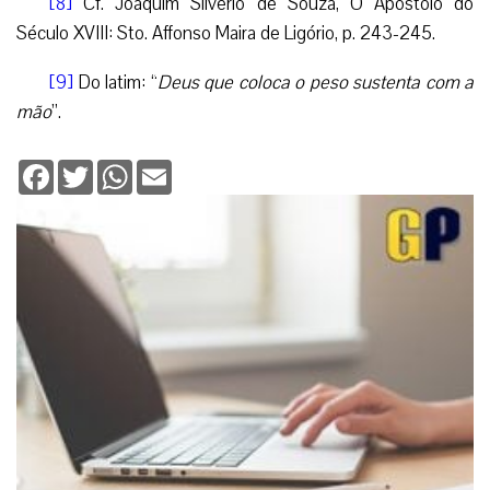
[8]
Cf. Joaquim Silvério de Souza, O Apóstolo do
Século XVIII: Sto. Affonso Maira de Ligório, p. 243-245.
[9]
Do latim: “
Deus que coloca o peso sustenta com a
mão
”.
Facebook
Twitter
WhatsApp
Email