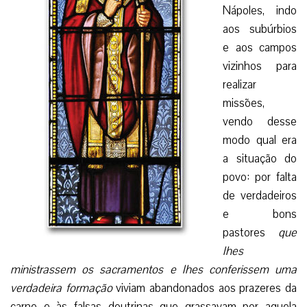
Nápoles, indo
aos subúrbios
e aos campos
vizinhos para
realizar
missões,
vendo desse
modo qual era
a situação do
povo: por falta
de verdadeiros
e bons
pastores
que
lhes
ministrassem os sacramentos e lhes conferissem uma
verdadeira formação
viviam abandonados aos prazeres da
carne e às falsas doutrinas que grassavam por aquela