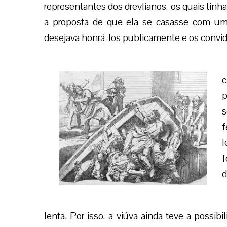
representantes dos drevlianos, os quais tinha
a proposta de que ela se casasse com um
desejava honrá-los publicamente e os convi
c
p
s
f
l
f
d
lenta. Por isso, a viúva ainda teve a possibi