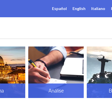
Español
English
Italiano
ma
Análise
B