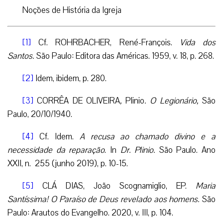
Noções de História da Igreja
[1]
Cf. ROHRBACHER, René-François.
Vida dos
Santos.
São Paulo: Editora das Américas. 1959, v. 18, p. 268.
[2]
Idem, ibidem, p. 280.
[3]
CORRÊA DE OLIVEIRA
,
Plinio
.
O Legionário,
São
Paulo, 20/10/1940.
[4]
Cf. Idem.
A recusa ao chamado divino e a
necessidade da reparação
. In
Dr. Plinio.
São Paulo. Ano
XXII, n. 255 (junho 2019), p. 10-15.
[5]
CLÁ DIAS, João Scognamiglio, EP.
Maria
Santíssima! O Paraíso de Deus revelado aos homens.
São
Paulo: Arautos do Evangelho. 2020, v. III, p. 104.