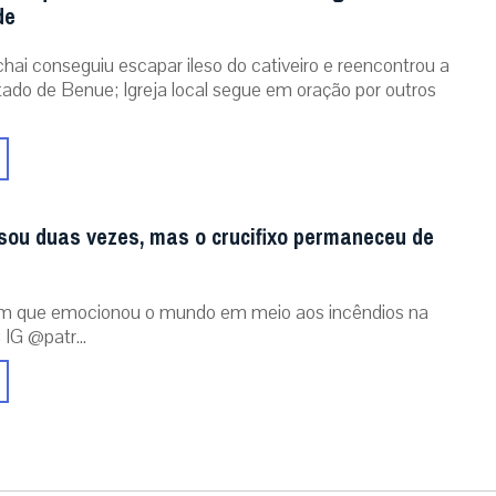
de
chai conseguiu escapar ileso do cativeiro e reencontrou a
stado de Benue; Igreja local segue em oração por outros
sou duas vezes, mas o crucifixo permaneceu de
m que emocionou o mundo em meio aos incêndios na
 IG @patr...