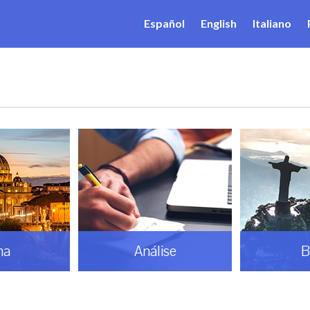
Español
English
Italiano
ma
Análise
B