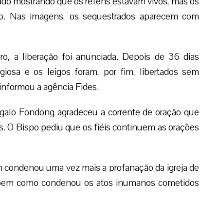
cado mostrando que os reféns estavam vivos, mas os
ro. Nas imagens, os sequestrados aparecem com
o, a liberação foi anunciada. Depois de 36 dias
igiosa e os leigos foram, por fim, libertados sem
informou a agência Fides.
alo Fondong agradeceu a corrente de oração que
os. O Bispo pediu que os fiéis continuem as orações
ondenou uma vez mais a profanação da igreja de
a, bem como condenou os atos inumanos cometidos