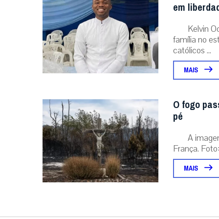
em liberda
Kelvin O
família no e
católicos ...
MAIS
O fogo pas
pé
A image
França. Foto:
MAIS