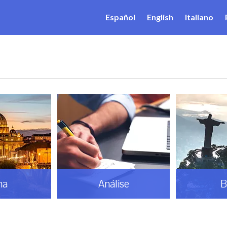
Español
English
Italiano
ma
Análise
B