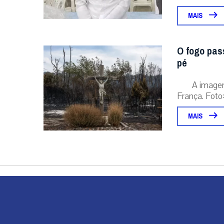
MAIS
O fogo pas
pé
A image
França. Foto:
MAIS