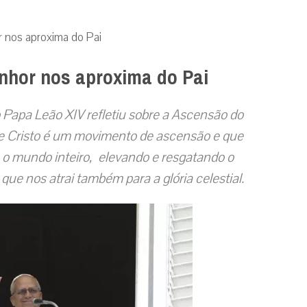
 nos aproxima do Pai
nhor nos aproxima do Pai
 Papa Leão XIV refletiu sobre a Ascensão do
de Cristo é um movimento de ascensão e que
o mundo inteiro, elevando e resgatando o
e nos atrai também para a glória celestial.