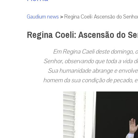
Gaudium news
>
Regina Coeli: Ascensão do Senhor
Regina Coeli: Ascensão do Se
Em Regina Caeli deste domingo, o
Senhor, observando que toda a vida 
Sua humanidade abrange e envolve 
homem da sua condição de pecado, e qu