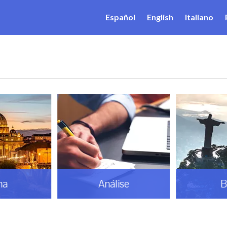
Español
English
Italiano
ma
Análise
B