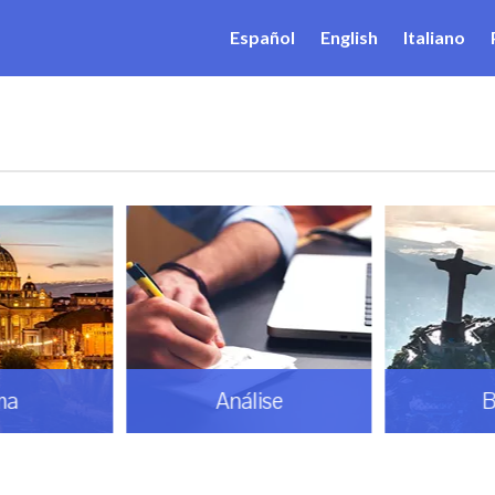
Español
English
Italiano
ma
Análise
B