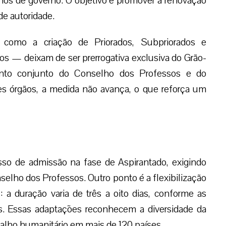
hos de governo. O objetivo é promover a renovação
de autoridade.
 como a criação de Priorados, Subpriorados e
os — deixam de ser prerrogativa exclusiva do Grão-
mento conjunto do Conselho dos Professos e do
s órgãos, a medida não avança, o que reforça um
so de admissão na fase de Aspirantado, exigindo
elho dos Professos. Outro ponto é a flexibilização
os: a duração varia de três a oito dias, conforme as
. Essas adaptações reconhecem a diversidade da
balho humanitário em mais de 120 países.