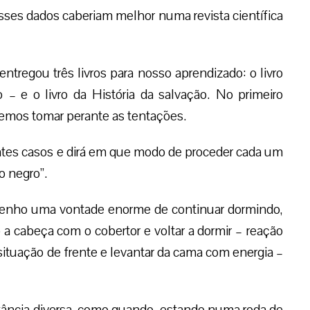
sses dados caberiam melhor numa revista científica
tregou três livros para nosso aprendizado: o livro
o – e o livro da História da salvação. No primeiro
emos tomar perante as tentações.
intes casos e dirá em que modo de proceder cada um
o negro”.
tenho uma vontade enorme de continuar dormindo,
 a cabeça com o cobertor e voltar a dormir – reação
 situação de frente e levantar da cama com energia –
tância diversa, como quando, estando numa roda de