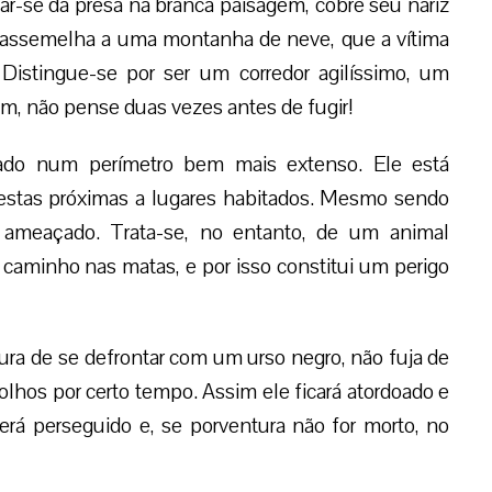
ar-se da presa na branca paisagem, cobre seu nariz
 assemelha a uma montanha de neve, que a vítima
istingue-se por ser um corredor agilíssimo, um
um, não pense duas vezes antes de fugir!
rado num perímetro bem mais extenso. Ele está
restas próximas a lugares habitados. Mesmo sendo
e ameaçado. Trata-se, no entanto, de um animal
o caminho nas matas, e por isso constitui um perigo
ura de se defrontar com um urso negro, não fuja de
lhos por certo tempo. Assim ele ficará atordoado e
 será perseguido e, se porventura não for morto, no