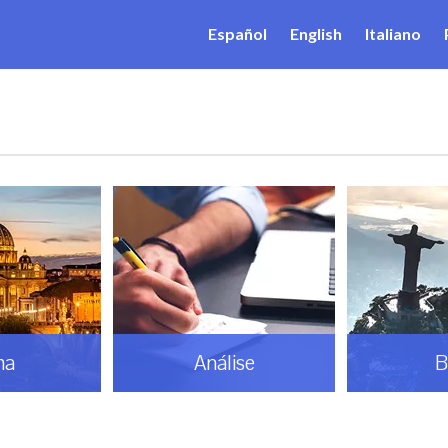
Español
English
Italiano
ma
Análise
B