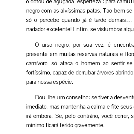
o dotou de aguçada “esperteza”: para camufl
negro com as alvíssimas patas. Tão bem se
só o percebe quando já é tarde demais… D
nadador excelente! Enfim, se vislumbrar alg
O urso negro, por sua vez, é encont
presente em muitas reservas naturais e flo
carnívoro, só ataca o homem ao sentir-s
fortíssimo, capaz de derrubar árvores abrind
para nossa espécie.
Dou-lhe um conselho: se tiver a desvent
imediato, mas mantenha a calma e fite seus o
irá embora. Se, pelo contrário, você correr,
mínimo ficará ferido gravemente.