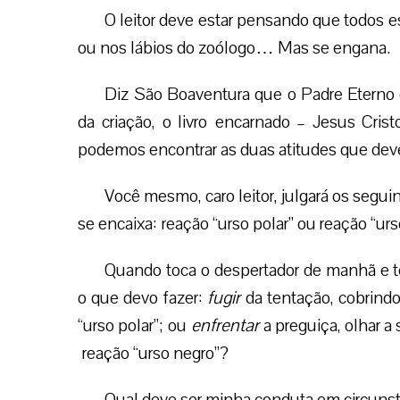
O leitor deve estar pensando que todos e
ou nos lábios do zoólogo… Mas se engana.
Diz São Boaventura que o Padre Eterno en
da criação, o livro encarnado – Jesus Crist
podemos encontrar as duas atitudes que dev
Você mesmo, caro leitor, julgará os segu
se encaixa: reação “urso polar” ou reação “urs
Quando toca o despertador de manhã e 
o que devo fazer:
fugir
da tentação, cobrindo
“urso polar”; ou
enfrentar
a preguiça, olhar a
reação “urso negro”?
Qual deve ser minha conduta em circuns