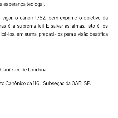
sa esperança teologal.
vigor, o cânon 1752, bem exprime o objetivo da
mas é a suprema lei! E salvar as almas, isto é, os
ficá-los, em suma, prepará-los para a visão beatífica
o Canônico de Londrina.
eito Canônico da 116ª Subseção da OAB-SP.