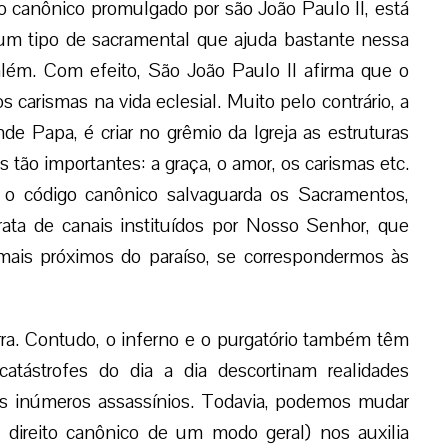
o canônico promulgado por são João Paulo II, está
 um tipo de sacramental que ajuda bastante nessa
além. Com efeito, São João Paulo II afirma que o
os carismas na vida eclesial. Muito pelo contrário, a
de Papa, é criar no grêmio da Igreja as estruturas
tão importantes: a graça, o amor, os carismas etc.
, o código canônico salvaguarda os Sacramentos,
rata de canais instituídos por Nosso Senhor, que
mais próximos do paraíso, se correspondermos às
rra. Contudo, o inferno e o purgatório também têm
atástrofes do dia a dia descortinam realidades
 os inúmeros assassínios. Todavia, podemos mudar
 direito canônico de um modo geral) nos auxilia