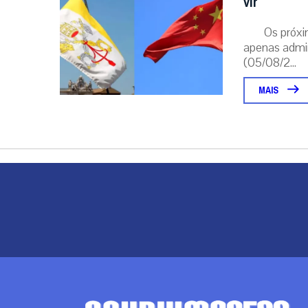
vir
Os próxi
apenas admin
(05/08/2...
MAIS