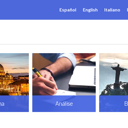
Español
English
Italiano
ma
Análise
B