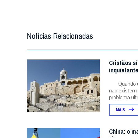
Notícias Relacionadas
Cristãos sí
inquietant
Quando u
não existem 
problema ultr
MAIS
China: o ma