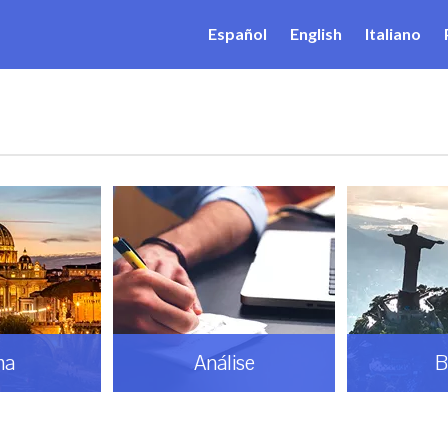
Español
English
Italiano
ma
Análise
B