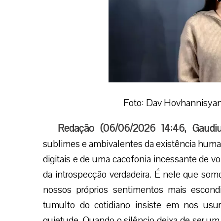
Foto: Dav Hovhannisyan
Redação (
06/06/2026 14:46
,
Gaudi
sublimes e ambivalentes da existência huma
digitais e de uma cacofonia incessante de vo
da introspecção verdadeira. É nele que somo
nossos próprios sentimentos mais escond
tumulto do cotidiano insiste em nos usu
quietude. Quando o silêncio deixa de ser um 