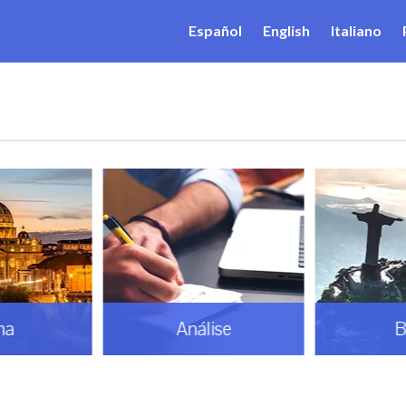
Español
English
Italiano
ma
Análise
B