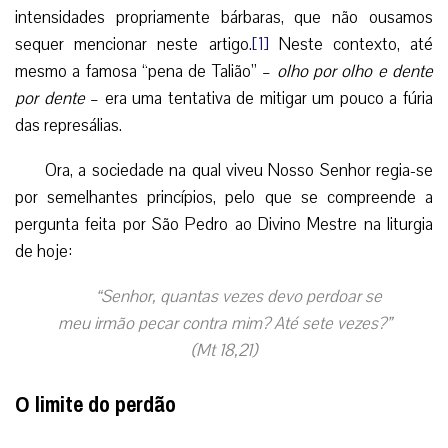
intensidades propriamente bárbaras, que não ousamos
sequer mencionar neste artigo.
[1]
Neste contexto, até
mesmo a famosa “pena de Talião” –
olho por olho e dente
por dente
– era uma tentativa de mitigar um pouco a fúria
das represálias.
Ora, a sociedade na qual viveu Nosso Senhor regia-se
por semelhantes princípios, pelo que se compreende a
pergunta feita por São Pedro ao Divino Mestre na liturgia
de hoje:
“Senhor, quantas vezes devo perdoar se
meu irmão pecar contra mim? Até sete vezes?”
(Mt 18,21)
O limite do perdão