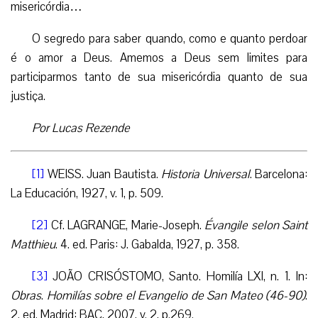
misericórdia…
O segredo para saber quando, como e quanto perdoar
é o amor a Deus. Amemos a Deus sem limites para
participarmos tanto de sua misericórdia quanto de sua
justiça.
Por Lucas Rezende
[1]
WEISS. Juan Bautista.
Historia Universal
. Barcelona:
La Educación, 1927, v. 1, p. 509.
[2]
Cf. LAGRANGE, Marie-Joseph.
Évangile selon Saint
Matthieu
. 4. ed. Paris: J. Gabalda, 1927, p. 358.
[3]
JOÃO CRISÓSTOMO, Santo. Homilía LXI, n. 1. In:
Obras
.
Homilías sobre el Evangelio de San Mateo (46-90)
.
2. ed. Madrid: BAC, 2007, v. 2, p.269.