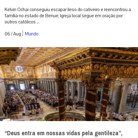
Kelvin Ochai conseguiu escapar ileso do cativeiro e reencontrou a
família no estado de Benue; Igreja local segue em oração por
outros católicos ...
|
06 / Aug
Mundo
“Deus entra em nossas vidas pela gentileza”,