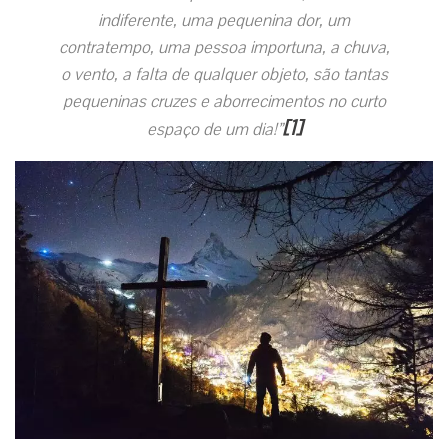
indiferente, uma pequenina dor, um
contratempo, uma pessoa importuna, a chuva,
o vento, a falta de qualquer objeto, são tantas
pequeninas cruzes e aborrecimentos no curto
[1]
espaço de um dia
!”