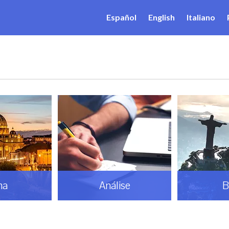
Español
English
Italiano
ma
Análise
B