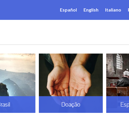
Español
English
Italiano
il
Doação
Espiri