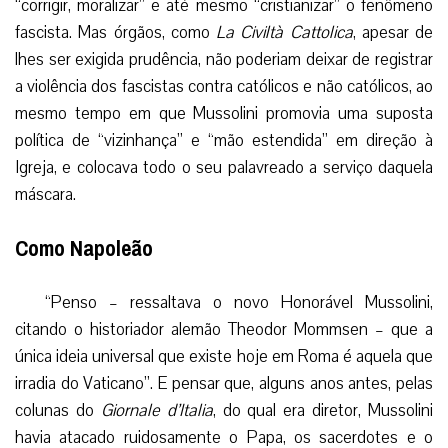
“corrigir, moralizar” e até mesmo “cristianizar” o fenômeno
fascista. Mas órgãos, como
La Civiltà Cattolica
, apesar de
lhes ser exigida prudência, não poderiam deixar de registrar
a violência dos fascistas contra católicos e não católicos, ao
mesmo tempo em que Mussolini promovia uma suposta
política de “vizinhança” e “mão estendida” em direção à
Igreja, e colocava todo o seu palavreado a serviço daquela
máscara.
Como Napoleão
“Penso – ressaltava o novo Honorável Mussolini,
citando o historiador alemão Theodor Mommsen – que a
única ideia universal que existe hoje em Roma é aquela que
irradia do Vaticano”. E pensar que, alguns anos antes, pelas
colunas do
Giornale d’Italia
, do qual era diretor, Mussolini
havia atacado ruidosamente o Papa, os sacerdotes e o