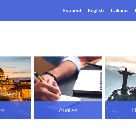
Español
English
Italiano
ma
Análise
B