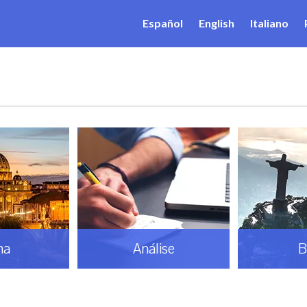
Español
English
Italiano
ma
Análise
B