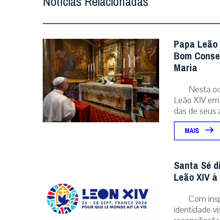
Notícias Relacionadas
Papa Leão 
Bom Consel
Maria
Nesta oc
Leão XIV em 
das de seus a
MAIS
Santa Sé d
Leão XIV à
Com insp
identidade v