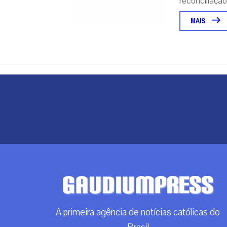
reconciliação..
MAIS
A primeira agência de notícias católicas do