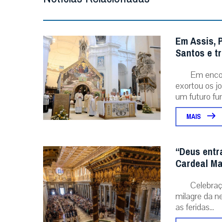
Em Assis, 
Santos e t
Em encon
exortou os j
um futuro fu
MAIS
“Deus entr
Cardeal Ma
Celebraç
milagre da ne
as feridas...