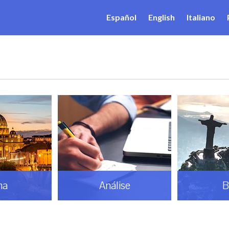
Español
English
Italiano
ma
Análise
B