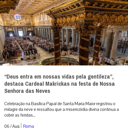
“Deus entra em nossas vidas pela gentileza”,
destaca Cardeal Makrickas na festa de Nossa
Senhora das Neves
Celebração na Basílica Papal de Santa Maria Maior registrou o
milagre da neve e ressaltou que a misericórdia divina continua a
cobrir as feridas...
|
06 / Aug
Roma