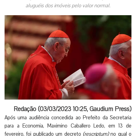
aluguéis dos imóveis pelo valor normal.
Redação (
03/03/2023 10:25
,
Gaudium Press
)
​​Após uma audiência concedida ao Prefeito da Secretaria
para a Economia, Maximino Caballero Ledo, em 13 de
fevereiro, foi publicado um decreto
(rescriptum)
no qual o