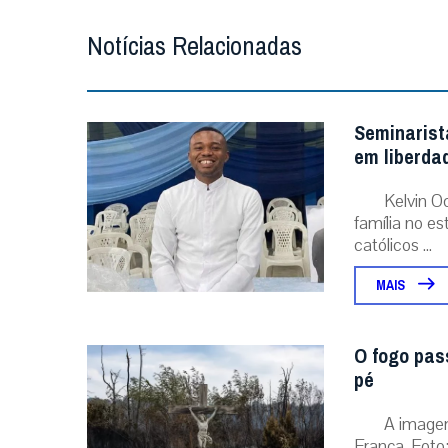
Notícias Relacionadas
Seminarist
em liberda
Kelvin O
família no e
católicos ...
MAIS
O fogo pas
pé
A image
França. Foto: