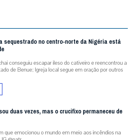
a sequestrado no centro-norte da Nigéria está
de
chai conseguiu escapar ileso do cativeiro e reencontrou a
stado de Benue; Igreja local segue em oração por outros
sou duas vezes, mas o crucifixo permaneceu de
m que emocionou o mundo em meio aos incêndios na
 IG @patr...