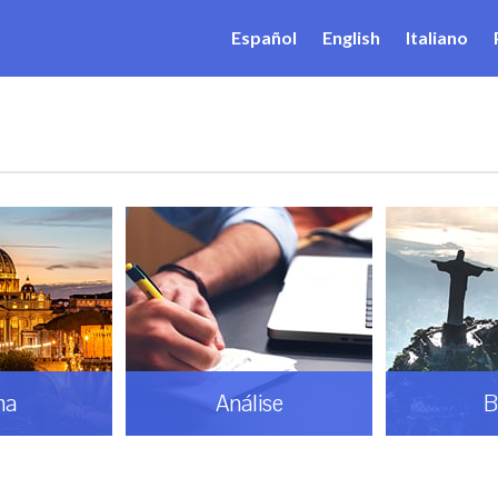
Español
English
Italiano
ma
Análise
B