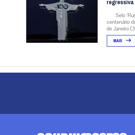
regressiva
Selo ‘Ru
centenário d
de Janeiro (31
MAIS