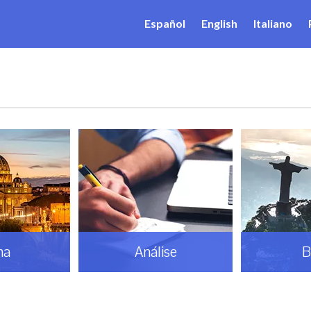
Español
English
Italiano
ma
Análise
B