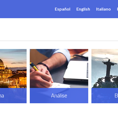
Español
English
Italiano
ma
Análise
B