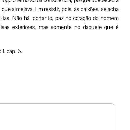
e logo o remorso da consciência, porque obedeceu à
 que almejava. Em resistir, pois, às paixões, se acha
i-las. Não há, portanto, paz no coração do homem
isas exteriores, mas somente no daquele que é
1, cap. 6.