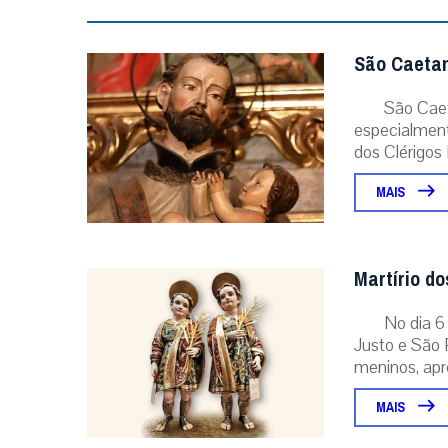
São Caetan
São Caet
especialment
dos Clérigos 
MAIS
Martírio d
No dia 6
Justo e São 
meninos, apre
MAIS