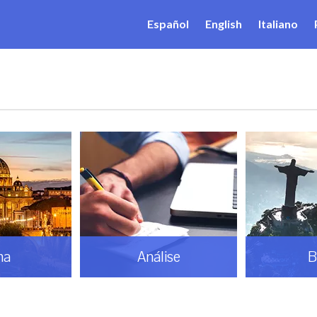
Español
English
Italiano
ma
Análise
B