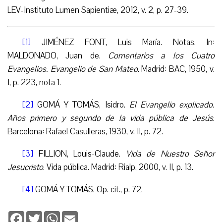
LEV-Instituto Lumen Sapientiæ, 2012, v. 2, p. 27-39.
[1]
JIMÉNEZ FONT, Luis María. Notas. In:
MALDONADO, Juan de.
Comentarios a los Cuatro
Evangelios. Evangelio de San Mateo
. Madrid: BAC, 1950, v.
I, p. 223, nota 1.
[2]
GOMÁ Y TOMÁS, Isidro.
El Evangelio explicado.
Años primero y segundo de la vida pública de Jesús
.
Barcelona: Rafael Casulleras, 1930, v. II, p. 72.
[3]
FILLION, Louis-Claude.
Vida de Nuestro Señor
Jesucristo
. Vida pública. Madrid: Rialp, 2000, v. II, p. 13.
[4]
GOMÁ Y TOMÁS. Op. cit., p. 72.
Facebook
Twitter
WhatsApp
Email