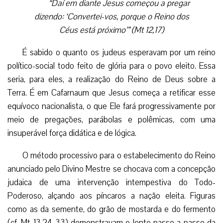
“Daí em diante Jesus começou a pregar
dizendo: ‘Convertei-vos, porque o Reino dos
Céus está próximo’” (Mt 12,17)
É sabido o quanto os judeus esperavam por um reino
político-social todo feito de glória para o povo eleito. Essa
seria, para eles, a realização do Reino de Deus sobre a
Terra. É em Cafarnaum que Jesus começa a retificar esse
equívoco nacionalista, o que Ele fará progressivamente por
meio de pregações, parábolas e polêmicas, com uma
insuperável força didática e de lógica.
O método processivo para o estabelecimento do Reino
anunciado pelo Divino Mestre se chocava com a concepção
judaica de uma intervenção intempestiva do Todo-
Poderoso, alçando aos píncaros a nação eleita. Figuras
como as da semente, do grão de mostarda e do fermento
(cf. Mt 13,24-33) demonstravam o lento passo a passo da