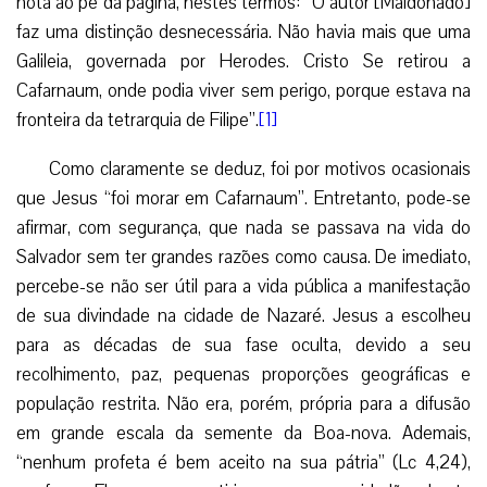
nota ao pé da página, nestes termos: “O autor [Maldonado]
faz uma distinção desnecessária. Não havia mais que uma
Galileia, governada por Herodes. Cristo Se retirou a
Cafarnaum, onde podia viver sem perigo, porque estava na
fronteira da tetrarquia de Filipe”.
[1]
Como claramente se deduz, foi por motivos ocasionais
que Jesus “foi morar em Cafarnaum”. Entretanto, pode-se
afirmar, com segurança, que nada se passava na vida do
Salvador sem ter grandes razões como causa. De imediato,
percebe-se não ser útil para a vida pública a manifestação
de sua divindade na cidade de Nazaré. Jesus a escolheu
para as décadas de sua fase oculta, devido a seu
recolhimento, paz, pequenas proporções geográficas e
população restrita. Não era, porém, própria para a difusão
em grande escala da semente da Boa-nova. Ademais,
“nenhum profeta é bem aceito na sua pátria” (Lc 4,24),