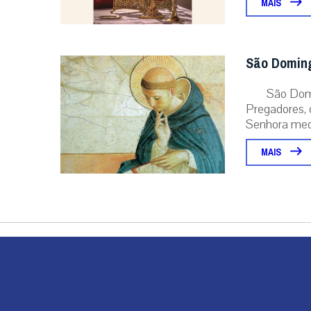
MAIS
São Domin
São Dom
Pregadores, 
Senhora medi
MAIS