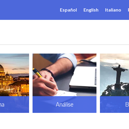
Español
English
Italiano
ma
Análise
B