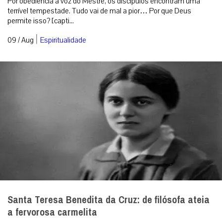
Por obediência à voz do Mestre, os discípulos encontram uma
terrível tempestade. Tudo vai de mal a pior… Por que Deus
permite isso? [capti...
|
09 / Aug
Espiritualidade
Santa Teresa Benedita da Cruz: de filósofa ateia
a fervorosa carmelita