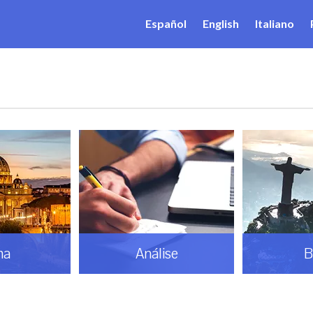
Español
English
Italiano
ma
Análise
B