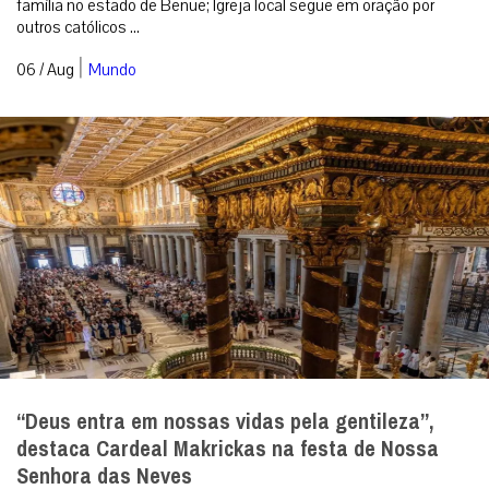
família no estado de Benue; Igreja local segue em oração por
outros católicos ...
|
06 / Aug
Mundo
“Deus entra em nossas vidas pela gentileza”,
destaca Cardeal Makrickas na festa de Nossa
Senhora das Neves