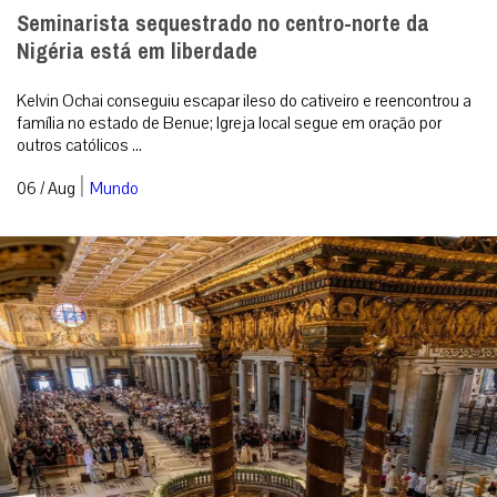
Seminarista sequestrado no centro-norte da
Nigéria está em liberdade
Kelvin Ochai conseguiu escapar ileso do cativeiro e reencontrou a
família no estado de Benue; Igreja local segue em oração por
outros católicos ...
|
06 / Aug
Mundo