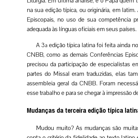
Liturgia. Em última análise, é o Papa quem 
na sua edição típica, ou originária, em latim.
Episcopais, no uso de sua competência pr
adequada às línguas oficiais em seus países.
A 3ª edição típica latina foi feita ainda
CNBB, como as demais Conferências Episco
precisou da participação de especialistas e
partes do Missal eram traduzidas, elas t
assembleia geral da CNBB. Foram necessár
esse trabalho e para se chegar à impressão d
Mudanças da terceira edição típica latin
Mudou muito? As mudanças são muitas, 
conta o critério da fidelidade ao texto latin