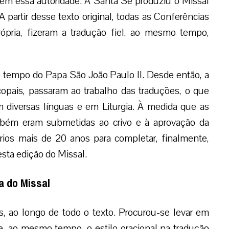
tem essa autoridade. A Santa Sé produziu o Missal
 A partir desse texto original, todas as Conferências
ópria, fizeram a tradução fiel, ao mesmo tempo,
 no tempo do Papa São João Paulo II. Desde então, a
pais, passaram ao trabalho das traduções, o que
m diversas línguas e em Liturgia. À medida que as
ambém eram submetidas ao crivo e à aprovação da
ios mais de 20 anos para completar, finalmente,
esta edição do Missal.
a do Missal
ao longo de todo o texto. Procurou-se levar em
o e, ao mesmo tempo, o estilo oracional na tradução