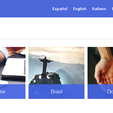
Español
English
Italiano
ise
Brasil
Do