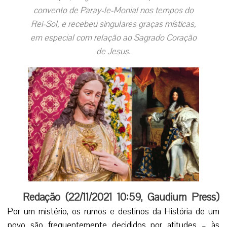
convento de Paray-le-Monial nos tempos do
Rei-Sol, e recebeu singulares graças místicas,
em especial com relação ao Sagrado Coração
de Jesus.
Redação (
22/11/2021 10:59
,
Gaudium Press
)
Por um mistério, os rumos e destinos da História de um
povo são frequentemente decididos por atitudes – às