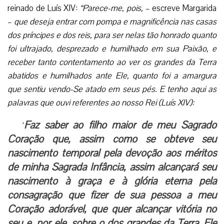
reinado de Luís XIV:
“Parece-me, pois,
– escreve Margarida
–
que deseja entrar com pompa e magnificência nas casas
dos príncipes e dos reis, para ser nelas tão honrado quanto
foi ultrajado, desprezado e humilhado em sua Paixão, e
receber tanto contentamento ao ver os grandes da Terra
abatidos e humilhados ante Ele, quanto foi a amargura
que sentiu vendo-Se atado em seus pés. E tenho aqui as
palavras que ouvi referentes ao nosso Rei (Luís XIV):
Faz saber ao filho maior de meu Sagrado
‘
Coração que, assim como se obteve seu
nascimento temporal pela devoção aos méritos
de minha Sagrada Infância, assim alcançará seu
nascimento à graça e à glória eterna pela
consagração que fizer de sua pessoa a meu
Coração adorável, que quer alcançar vitória no
seu e, por ele, sobre o dos grandes da Terra. Ele